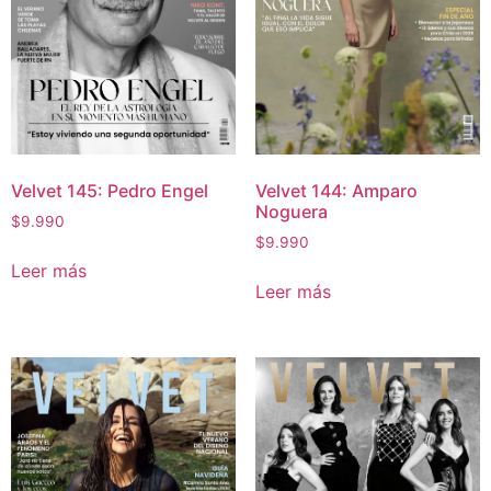
Velvet 145: Pedro Engel
Velvet 144: Amparo
Noguera
$
9.990
$
9.990
Leer más
Leer más