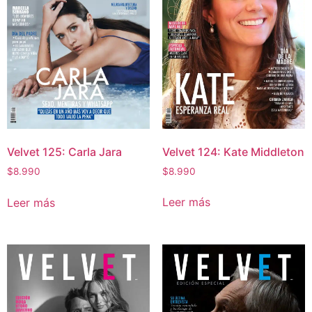
Velvet 124: Kate Middleton
Velvet 125: Carla Jara
$
8.990
$
8.990
Leer más
Leer más