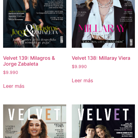
Velvet 139: Milagros &
Velvet 138: Millaray Viera
Jorge Zabaleta
$
9.990
$
9.990
Leer más
Leer más