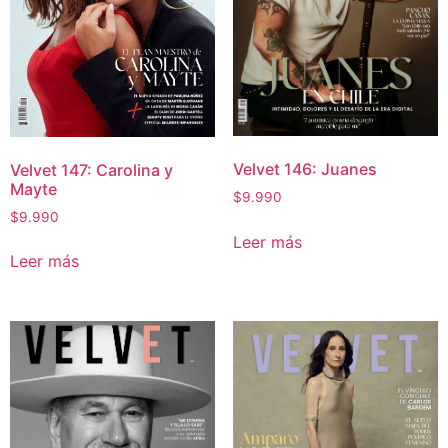
Velvet 146: Juanes
Velvet 147: Carolina y
Mayte
$
9.990
$
9.990
Leer más
Leer más