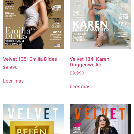
Velvet 135: Emilia Dides
Velvet 134: Karen
Doggenweiler
$
9.990
$
9.990
Leer más
Leer más