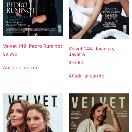
Velvet 149: Pedro Ruminot
Velvet 148: Javiera y
Javiera
$
9.990
$
9.990
Añadir al carrito
Añadir al carrito