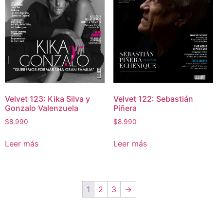
Velvet 123: Kika Silva y
Velvet 122: Sebastián
Gonzalo Valenzuela
Piñera
$
8.990
$
8.990
Leer más
Leer más
1
2
3
→