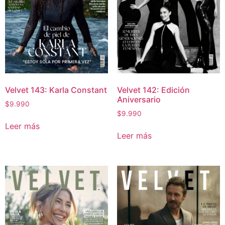
Velvet 143: Karla Constant
Velvet 142: Edición
Aniversario
$
9.990
$
9.990
Leer más
Leer más