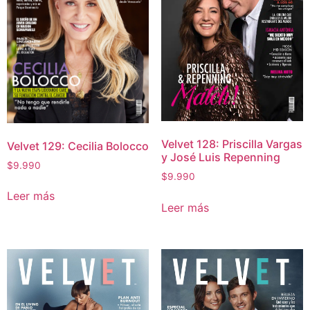
Velvet 128: Priscilla Vargas
Velvet 129: Cecilia Bolocco
y José Luis Repenning
$
9.990
$
9.990
Leer más
Leer más