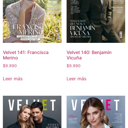
Velvet 141: Francisca
Velvet 140: Benjamín
Merino
Vicuña
$
9.990
$
9.990
Leer más
Leer más