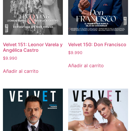
Velvet 151: Leonor Varela y
Velvet 150: Don Francisco
Angélica Castro
$
9.990
$
9.990
Añadir al carrito
Añadir al carrito