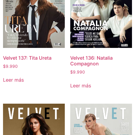
Velvet 137: Tita Ureta
Velvet 136: Natalia
Compagnon
$
9.990
$
9.990
Leer más
Leer más