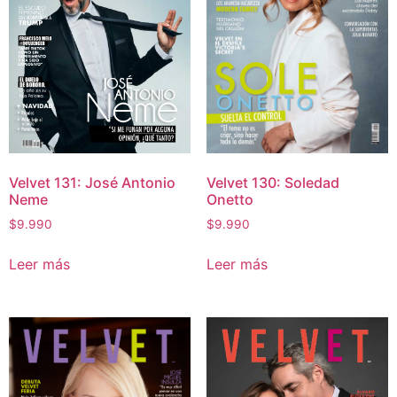
Velvet 130: Soledad
Velvet 131: José Antonio
Onetto
Neme
$
9.990
$
9.990
Leer más
Leer más