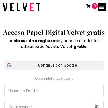
0
Acceso Papel Digital Velvet gratis
Inicia sesión o regístrate
y accede a todas las
ediciones de Revista Velvet
gratis
.
Continua con
Google
O completa tus datos...
Usuario o Email
*
Contraseña
*