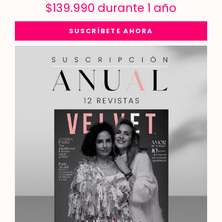
$
139.990
durante 1 año
SUSCRÍBETE AHORA