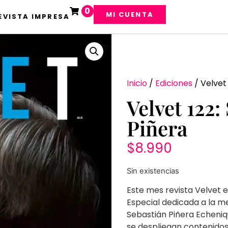
0
MI CUENTA
EVISTA IMPRESA
Inicio
/
Ediciones
/ Velvet 
Velvet 122:
Piñera
$
8.990
Sin existencias
Este mes revista Velvet 
Especial dedicada a la m
Sebastián Piñera Echeniq
se despliegan contenido