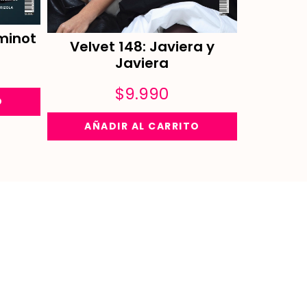
minot
Velvet 148: Javiera y
Javiera
$
9.990
O
AÑADIR AL CARRITO