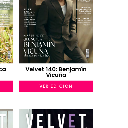
sca
Velvet 140: Benjamín
Vicuña
VER EDICIÓN