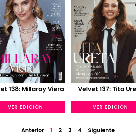
et 138: Millaray Viera
Velvet 137: Tita Ur
VER EDICIÓN
VER EDICIÓN
Anterior
1
2
3
4
Siguiente