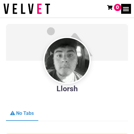
0
Llorsh
No Tabs