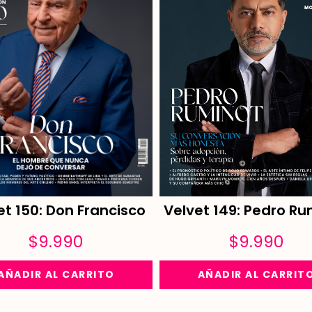
Velvet 149: Pedro Ru
et 150: Don Francisco
$
9.990
$
9.990
AÑADIR AL CARRIT
AÑADIR AL CARRITO