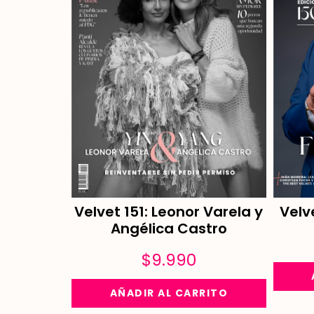
Velvet 151: Leonor Varela y
Velv
Angélica Castro
$
9.990
AÑADIR AL CARRITO