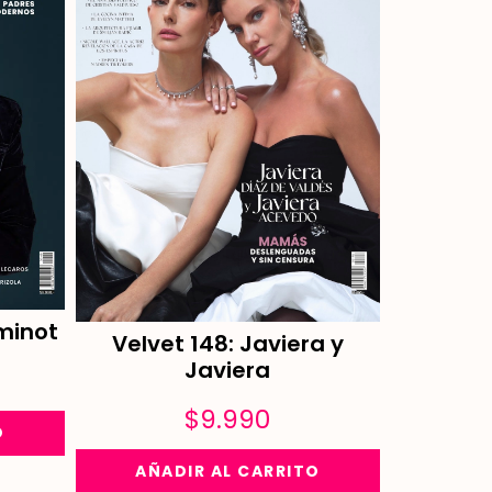
minot
Velvet 148: Javiera y
Javiera
$
9.990
O
AÑADIR AL CARRITO