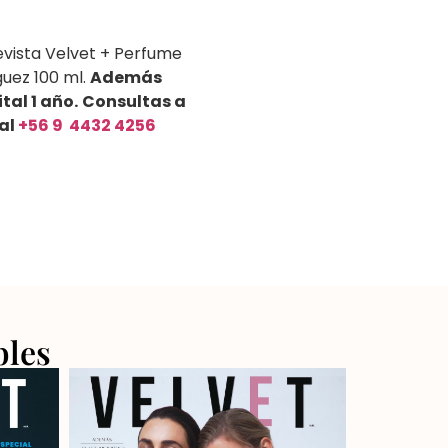
Revista Velvet + Perfume
uez 100 ml.
Además
tal 1 año.
Consultas a
al
+56 9 4432 4256
bles