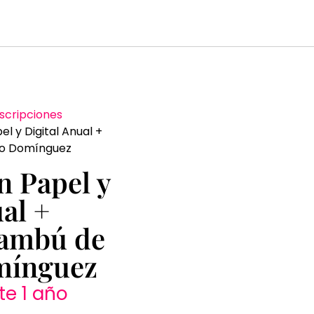
scripciones
el y Digital Anual +
fo Domínguez
n Papel y
al +
ambú de
mínguez
te 1 año