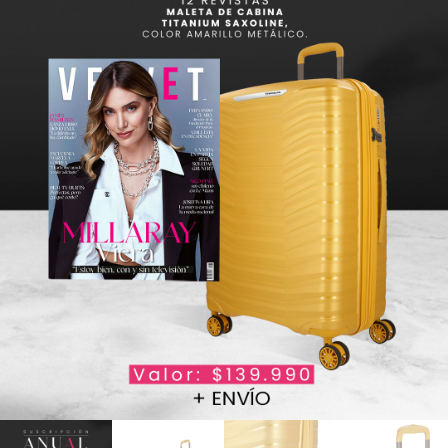
Garantía: 5 años
Tamaño: S
Medidas: 55 x 35 x 25 cms.
Peso: 2.6 kg.
Capacidad. 40 l.
Esta maleta de cabina Saxoline es una buena
opción para quienes necesitan moverse rápido, con
seguridad y sin cargar de más. Perfecta para
trayectos breves o escapadas, entra sin problema
en compartimentos superiores y resiste el uso
constante.
¡Llévatela ahora con la suscripción
anual de Revista Velvet! Hasta agotar stock.
Precio ref.: $99.990.-
saxoline.cl
| Instagram:
@saxolinecl
Consultas a
hola@grupo
velvet.cl
o al
+56 9 4432 4256