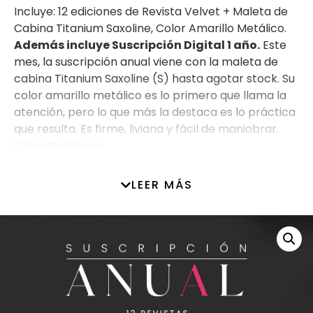
Incluye: 12 ediciones de Revista Velvet + Maleta de
Cabina Titanium Saxoline, Color Amarillo Metálico.
Además incluye Suscripción Digital 1 año.
Este
mes, la suscripción anual viene con la maleta de
cabina Titanium Saxoline (S) hasta agotar stock. Su
color amarillo metálico es lo primero que llama la
atención, pero lo que más la destaca es lo práctica
que resulta. Es firme, liviana y fácil de maniobrar.
Características:
Modelo: Spinner 55 Exp
Sistema de ruedas dobles con giro total
LEER MÁS
Candado TSA incluido para más seguridad
Compartimento interior con divisor, malla y
cintas
Opción de expansión para llevar más carga
Hecha con 100% polipropileno y tecnología
IMPACT PRO
Cubierta: rígida