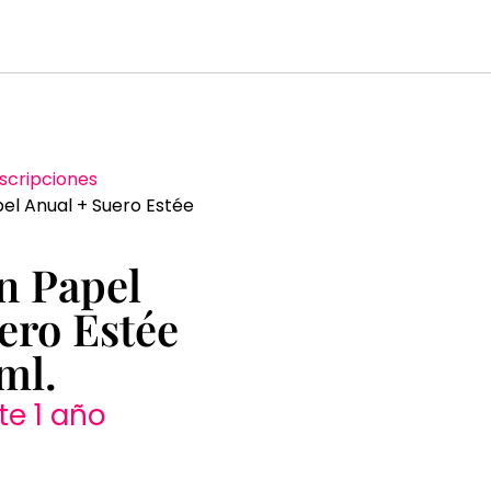
scripciones
el Anual + Suero Estée
n Papel
ero Estée
ml.
te 1 año