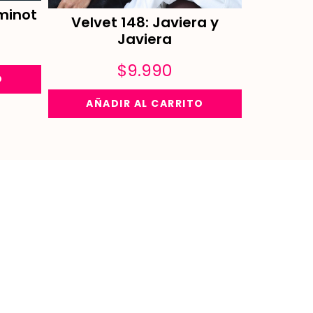
minot
Velvet 148: Javiera y
Javiera
$
9.990
O
AÑADIR AL CARRITO