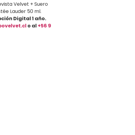
evista Velvet + Suero
tée Lauder 50 ml.
ión Digital 1 año.
po
velvet.cl
o al
+56 9