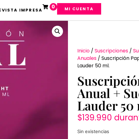
0
MI CUENTA
EVISTA IMPRESA
Inicio
/
Suscripciones
/
Su
Anuales
/ Suscripción Pap
Lauder 50 ml.
Suscripció
Anual + Su
Lauder 50 
$
139.990
duran
Sin existencias