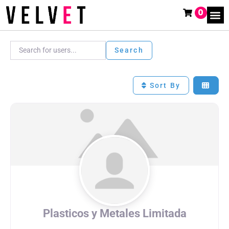
0
Search for users...
Search for users...
Search
Sort By
Plasticos y Metales Limitada