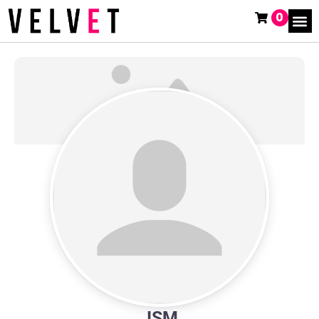
0
JSM