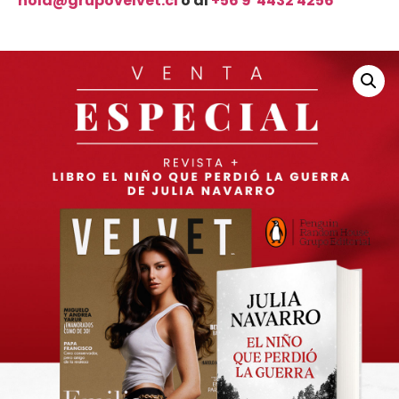
hola@grupo
velvet.cl
o al
+56 9 4432 4256