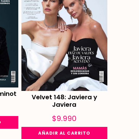
minot
Velvet 148: Javiera y
Javiera
$
9.990
O
AÑADIR AL CARRITO