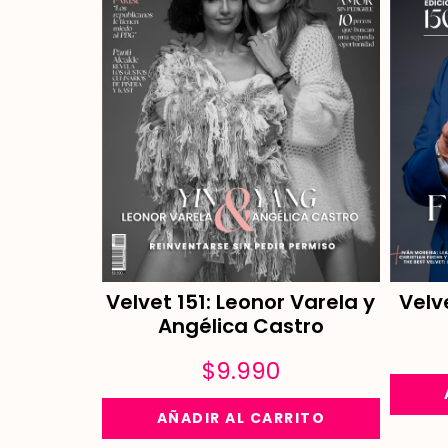
Velvet 151: Leonor Varela y
Velv
Angélica Castro
$
9.990
AÑADIR AL CARRITO