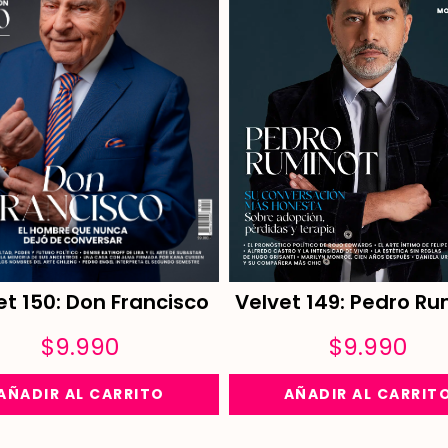
Velvet 149: Pedro Ru
et 150: Don Francisco
$
9.990
$
9.990
AÑADIR AL CARRIT
AÑADIR AL CARRITO