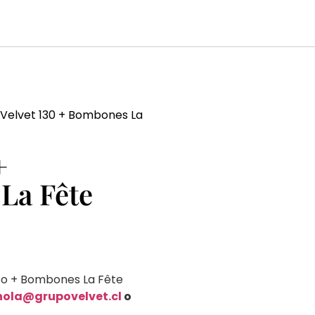
 Velvet 130 + Bombones La
+
La Fête
tto + Bombones La Fête
hola@grupo
velvet.cl
o