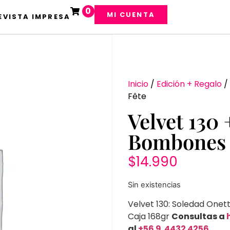
0
MI CUENTA
EVISTA IMPRESA
Inicio
/
Edición + Regalo
/
Fête
Velvet 130 
Bombones 
$
14.990
Sin existencias
Velvet 130: Soledad One
Caja 168gr
Consultas a
al
+56 9 4432 4256