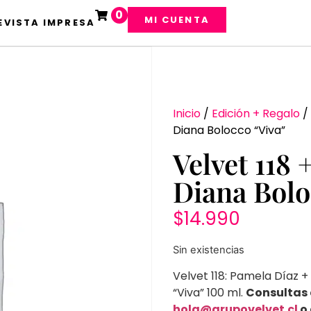
0
MI CUENTA
EVISTA IMPRESA
Inicio
/
Edición + Regalo
/
Diana Bolocco “Viva”
Velvet 118
Diana Bolo
$
14.990
Sin existencias
Velvet 118: Pamela Díaz 
“Viva” 100 ml.
Consultas
hola@grupo
velvet.cl
o 