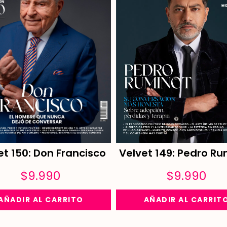
Velvet 149: Pedro Ru
et 150: Don Francisco
$
9.990
$
9.990
AÑADIR AL CARRIT
AÑADIR AL CARRITO