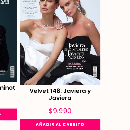
minot
Velvet 148: Javiera y
Javiera
$
9.990
O
AÑADIR AL CARRITO