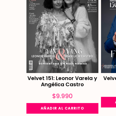
Velvet 151: Leonor Varela y
Velv
Angélica Castro
$
9.990
AÑADIR AL CARRITO