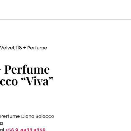
 Velvet 118 + Perfume
 + Perfume
cco “Viva”
+ Perfume Diana Bolocco
 a
al
+56 9 4432 4256