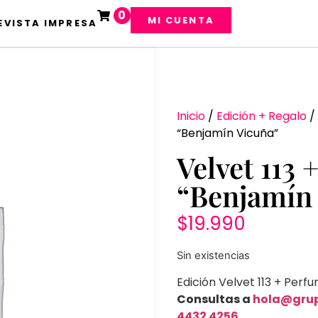
0
MI CUENTA
EVISTA IMPRESA
Inicio
/
Edición + Regalo
/ 
“Benjamín Vicuña”
Velvet 113
“Benjamín
$
19.990
Sin existencias
Edición Velvet 113 + Perf
Consultas a
hola@gru
4432 4256