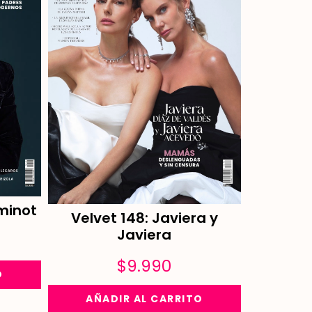
minot
Velvet 148: Javiera y
Javiera
$
9.990
O
AÑADIR AL CARRITO