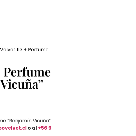
Velvet 113 + Perfume
 + Perfume
 Vicuña”
ume “Benjamín Vicuña”
po
velvet.cl
o al
+56 9