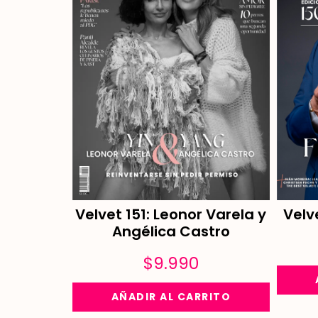
Velvet 151: Leonor Varela y
Velv
Angélica Castro
$
9.990
AÑADIR AL CARRITO