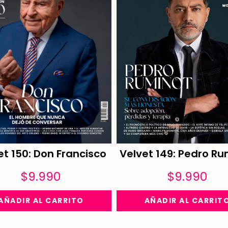
Velvet 149: Pedro Ru
et 150: Don Francisco
$
9.990
$
9.990
AÑADIR AL CARRIT
AÑADIR AL CARRITO