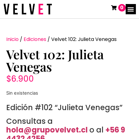
0
Inicio
/
Ediciones
/ Velvet 102: Julieta Venegas
Velvet 102: Julieta
Venegas
$
6.900
Sin existencias
Edición #102 “Julieta Venegas”
Consultas a
hola@grupo
velvet.cl
o al
+56 9
4432 4256