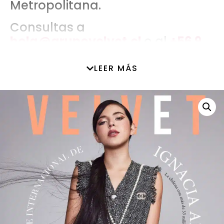
Metropolitana.
Consultas a
hola@grupo
velvet.cl
o al
+56 9
4432 4256
LEER MÁS
Hasta agotar stock.